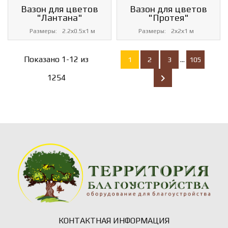
Вазон для цветов
Вазон для цветов
"Лантана"
"Протея"
Размеры:
2.2х0.5х1 м
Размеры:
2х2х1 м
Показано 1-12 из
1
2
3
…
105

1254
КОНТАКТНАЯ ИНФОРМАЦИЯ