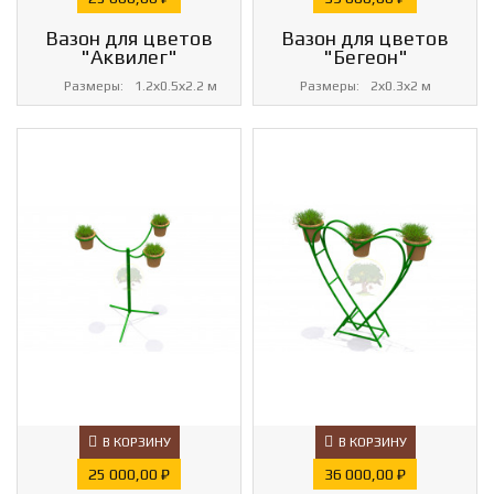
Вазон для цветов
Вазон для цветов
"Аквилег"
"Бегеон"
Размеры:
1.2х0.5х2.2 м
Размеры:
2х0.3х2 м
В КОРЗИНУ
В КОРЗИНУ
Цена
Цена
25 000,00 ₽
36 000,00 ₽