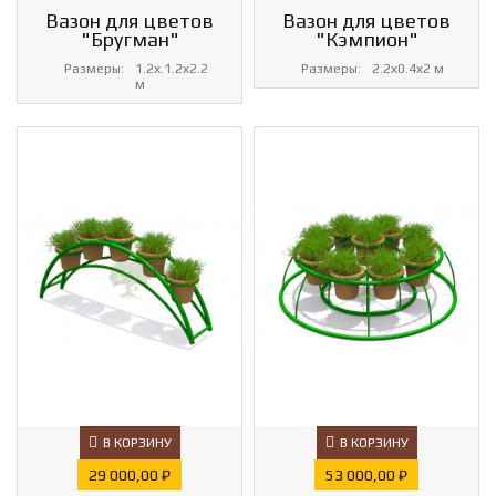
Вазон для цветов
Вазон для цветов
"Бругман"
"Кэмпион"
Размеры:
1.2х.1.2х2.2
Размеры:
2.2х0.4х2 м
м
В КОРЗИНУ
В КОРЗИНУ
Цена
Цена
29 000,00 ₽
53 000,00 ₽