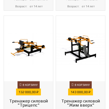
Возраст:
от 14 лет
Возраст:
от 14 лет
В КОРЗИНУ
В КОРЗИНУ
Цена
Цена
132 000,00 ₽
143 000,00 ₽
Тренажер силовой
Тренажер силовой
"Трицепс"
"Жим вверх"