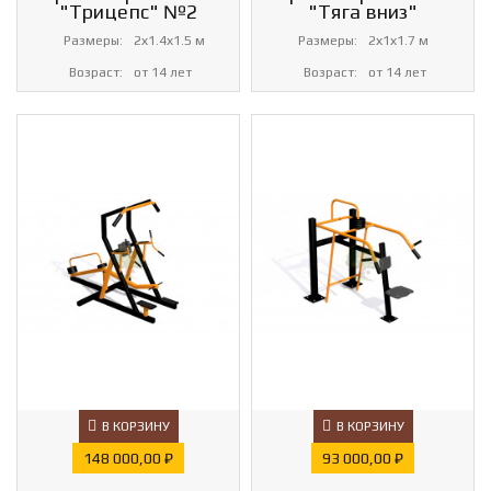
"Трицепс" №2
"Тяга вниз"
Размеры:
2х1.4х1.5 м
Размеры:
2х1х1.7 м
Возраст:
от 14 лет
Возраст:
от 14 лет
В КОРЗИНУ
В КОРЗИНУ
Цена
Цена
148 000,00 ₽
93 000,00 ₽