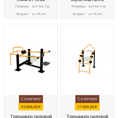
Размеры:
2х1.1х2.1 м
Размеры:
2х1.4х1.5 м
Возраст:
от 14 лет
Возраст:
от 14 лет
В КОРЗИНУ
В КОРЗИНУ
Цена
Цена
93 000,00 ₽
77 000,00 ₽
Тренажер силовой
Тренажер силовой