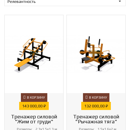

Релевантность
В КОРЗИНУ
В КОРЗИНУ
Цена
Цена
143 000,00 ₽
132 000,00 ₽
Тренажер силовой
Тренажер силовой
"Жим от груди"
"Рычажная тяга"
Размеры:
2.3х1.5х1.3 м
Размеры:
1.5х1.6х2 м