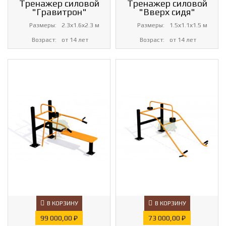
Тренажер силовой
Тренажер силовой
"Гравитрон"
"Вверх сидя"
Размеры:
2.3х1.6х2.3 м
Размеры:
1.5х1.1х1.5 м
Возраст:
от 14 лет
Возраст:
от 14 лет
В КОРЗИНУ
В КОРЗИНУ
Цена
Цена
99 000,00 ₽
73 000,00 ₽