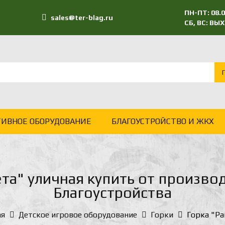
ПН-ПТ: 08.0
sales@ter-blag.ru
СБ, ВС: В
ТИВНОЕ ОБОРУДОВАНИЕ
БЛАГОУСТРОЙСТВО И ЖКХ
ета" уличная купить от произво
Благоустройства
ая
Детское игровое оборудование
Горки
Горка "Ра