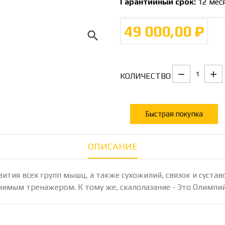
Гарантийный срок:
12 мес
49 000,00 ₽
search
КОЛИЧЕСТВО
Быстрая покупка
ОПИСАНИЕ
ития всех групп мышц, а также сухожилий, связок и сустав
нимым тренажером. К тому же, скалолазание - Это Олимпий